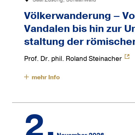
Völ­ker­wan­de­rung – V
Van­dalen bis hin zur 
stal­tung der römi­sche
Prof. Dr. phil. Roland Steinacher
2.