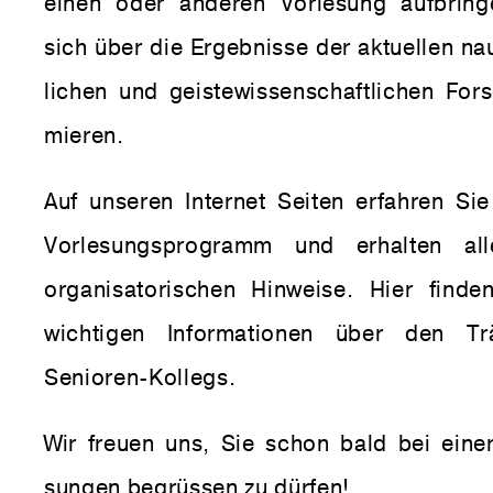
einen oder anderen Vor­le­sung auf­bri
sich über die Ergeb­nisse der aktu­ellen nau­
li­chen und geis­te­wis­sen­schaft­li­chen Fo
mieren.
Auf unseren Internet Seiten erfahren Sie
Vor­le­sungs­pro­gramm und erhalten all
orga­ni­sa­to­ri­schen Hin­weise. Hier fin
wich­tigen Infor­ma­tionen über den Tr
Senioren-Kol­legs.
Wir freuen uns, Sie schon bald bei einer
sungen begrüssen zu dürfen!