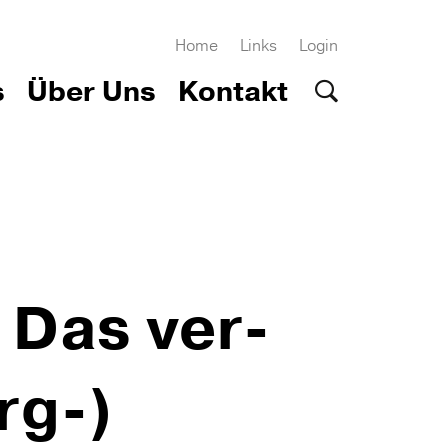
Home
Links
Login
s
Über Uns
Kontakt
 Das ver­
rg-)