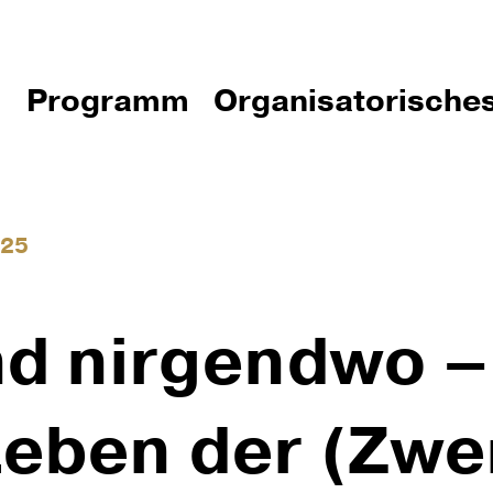
Programm
Organisatorische
025
nd nir­gendwo –
Leben der (Zwe