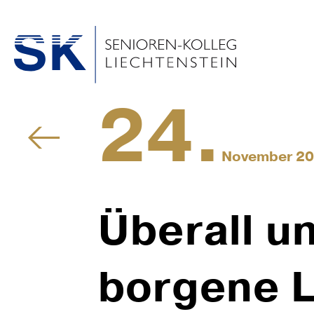
24.
November 2
Überall u
bor­gene 