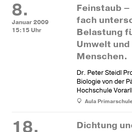
8.
Fein­staub – 
fach unter­s
Januar 2009
15:15 Uhr
Bela­stung f
Umwelt und
Menschen.
Dr. Peter Steidl Pr
Biologie von der 
Hochschule Vorarl
Aula Primarschul
18.
Dich­tung u