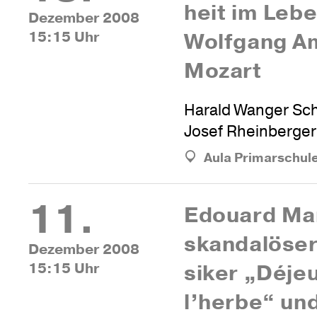
heit im Leb
Dezember 2008
15:15 Uhr
Wolf­gang 
Mozart
Harald Wanger Sch
Josef Rheinberger
Aula Primarschul
11.
Edouard Man
skan­da­löse
Dezember 2008
15:15 Uhr
siker „Déje
l’herbe“ un