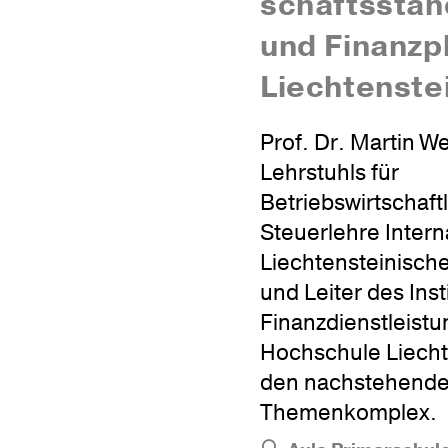
schafts­stan
und Finanz­p
Liechtenste
Prof. Dr. Martin W
Lehrstuhls für
Betriebswirtschaft
Steuerlehre Intern
Liechtensteinisch
und Leiter des Insti
Finanzdienstleist
Hochschule Liecht
den nachstehend
Themenkomplex.