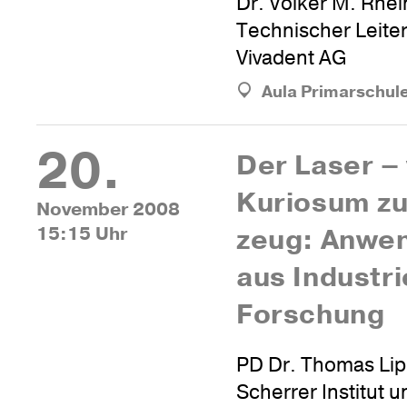
Dr. Volker M. Rhe
Technischer Leiter
Vivadent AG
Aula Primarschul
20.
Der Laser –
Kuriosum z
November 2008
15:15 Uhr
zeug: Anwe
aus Indus­tr
Forschung
PD Dr. Thomas Lip
Scherrer Institut 