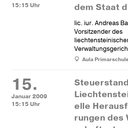
15:15 Uhr
dem Staat d
lic. iur. Andreas Ba
Vorsitzender des
liechtensteinische
Verwaltungsgerich
Aula Primarschul
15.
Steu­er­stan
Liech­tens­te
Januar 2009
15:15 Uhr
elle Her­aus­
rungen des 