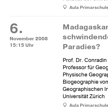
Aula Primarschul
6.
Mada­gaskar 
schwin­dend
November 2008
15:15 Uhr
Paradies?
Prof. Dr. Conradin
Professor für Geo
Physische Geograp
Biogeographie vo
Geographischen Ins
Universität Zürich
Aula Primarschul