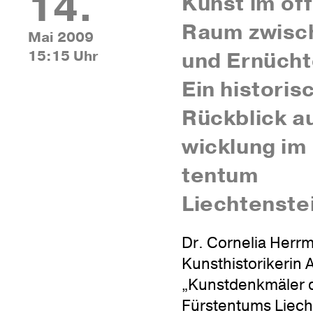
14.
Kunst im öffe
Raum zwi­sc
Mai 2009
15:15 Uhr
und Ernüch­t
Ein histo­ri­
Rück­blick a
wick­lung im
tentum
Liechtenste
Dr. Cornelia Herr
Kunsthistorikerin 
„Kunstdenkmäler 
Fürstentums Liech