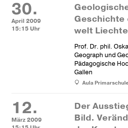
30.
Geo­lo­gi­sch
Geschichte 
April 2009
15:15 Uhr
welt Liecht
Prof. Dr. phil. Oska
Geograph und Ge
Pädagogische Hoc
Gallen
Aula Primarschul
12.
Der Auss­ti
Bild. Ver­än­
März 2009
15:15 Uhr