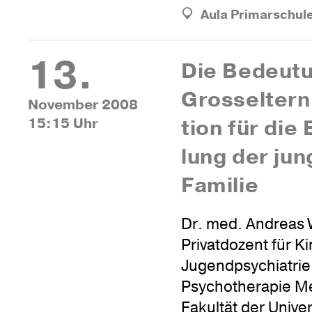
Aula Primarschul
13.
Die Bedeu­t
Gros­s­el­ter
November 2008
15:15 Uhr
tion für die 
lung der ju
Familie
Dr. med. Andreas W
Privatdozent für K
Jugendpsychiatrie
Psychotherapie Me
Fakultät der Univer