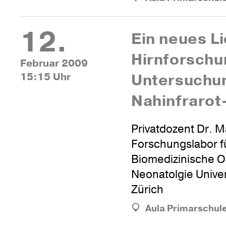
12.
Ein neues Li
Hirn­for­sch
Februar 2009
15:15 Uhr
Unter­su­chu
Nahin­fraro
Privatdozent Dr. M
Forschungslabor f
Biomedizinische Op
Neonatolgie Univer
Zürich
Aula Primarschul