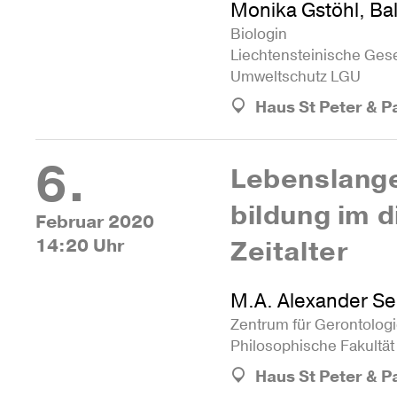
Monika Gstöhl, Ba
Bio­login
Liech­tens­tei­ni­sche Gese
Umwelt­schutz LGU
Haus St Peter & P
6.
Lebens­lange
bil­dung im d
Februar 2020
14:20 Uhr
Zeitalter
M.A. Alexander Sei
Zen­trum für Geron­to­log
Phi­lo­so­phi­sche Fakultä
Haus St Peter & P