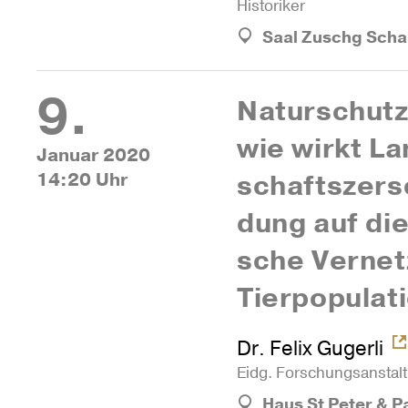
Histo­riker
Saal Zuschg Sch
9.
Natur­schutz­
wie wirkt La
Januar 2020
14:20 Uhr
schafts­zer­
dung auf die 
sche Ver­net
Tierpopulat
Dr. Felix Gugerli
Eidg. For­schungs­an­stal
Haus St Peter & P