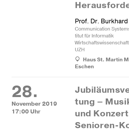
Herausford
Prof. Dr. Burkhard 
Com­mu­ni­ca­tion Sys­te
titut für Infor­matik
Wirt­schafts­wis­sen­schaft
UZH
Haus St. Martin
Eschen
28.
Jubi­läums­ve
tung – Musik
November 2019
17:00 Uhr
und Kon­zer
Senioren-Ko