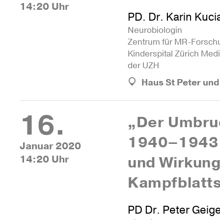
14:20 Uhr
PD. Dr. Karin Kuci
Neu­ro­bio­login
Zen­trum für MR-For­schu
Kin­der­spital Zürich Medi­
der UZH
Haus St Peter un
16.
„Der Umbru
1940–1943.
Januar 2020
14:20 Uhr
und Wir­kun
Kampfblatt
PD Dr. Peter Geig