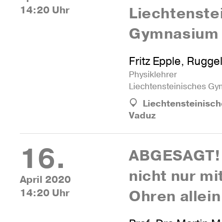
14:20 Uhr
Liech­tens­te
Gymnasium
Fritz Epple, Ruggel
Phy­sik­lehrer
Liech­tens­tei­ni­sches G
Liechtensteinisc
Vaduz
16.
ABGE­SAGT!
nicht nur mi
April 2020
14:20 Uhr
Ohren allein