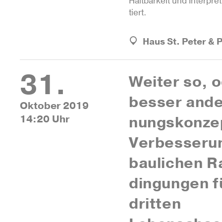
Halt­bar­keit und Inter­pre­t
tiert.
Haus St. Peter & 
31.
Weiter so, 
besser ande
Oktober 2019
14:20 Uhr
nungs­kon­ze
Ver­bes­se­r
bau­li­chen 
din­gungen f
dritten