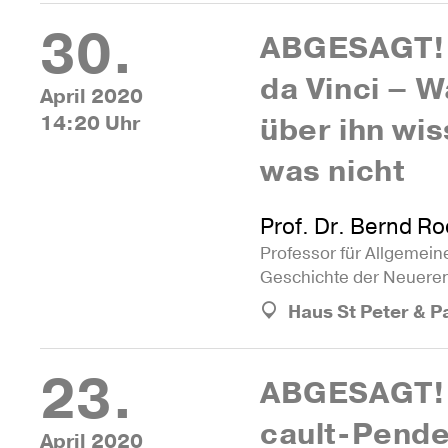
30.
ABGE­SAGT! 
da Vinci – W
April 2020
14:20 Uhr
über ihn wi
was nicht
Prof. Dr. Bernd R
Pro­fessor für All­ge­me
Geschichte der Neueren
Haus St Peter & P
23.
ABGE­SAGT!
cault-Pende
April 2020