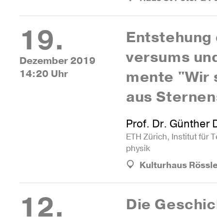
19.
Ents­te­hung
ver­sums und
Dezember 2019
14:20 Uhr
mente "Wir s
aus Sternen
Prof. Dr. Günther D
ETH Zürich, Ins­titut für 
physik
Kulturhaus Rössl
12.
Die Geschic