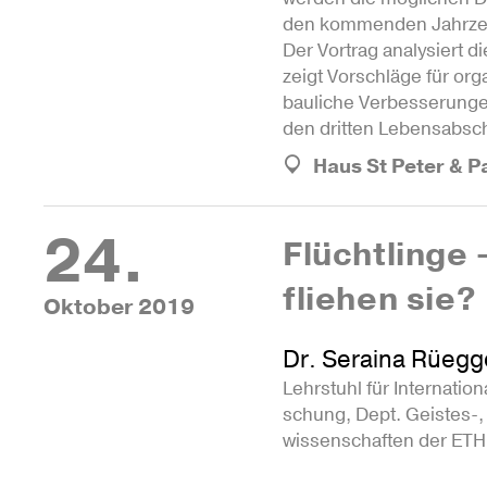
den kom­menden Jahr­ze
Der Vor­trag ana­ly­siert d
zeigt Vor­schläge für orga­
bau­liche Ver­bes­se­rung
den dritten Lebens­ab­sch
Haus St Peter & P
24.
Flücht­linge
fliehen sie?
Oktober 2019
Dr. Seraina Rüegg
Lehr­stuhl für Inter­na­tio­n
schung, Dept. Geistes-, 
wis­sen­schaften der ETH