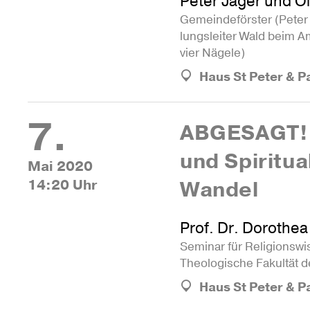
Peter Jäger und Ol
Gemeindeförster (Peter 
lungs­leiter Wald beim A
vier Nägele)
Haus St Peter & P
7.
ABGE­SAGT! 
und Spi­ri­tua
Mai 2020
14:20 Uhr
Wandel
Prof. Dr. Dorothe
Seminar für Reli­gi­ons­wi
Theo­lo­gi­sche Fakultät 
Haus St Peter & P