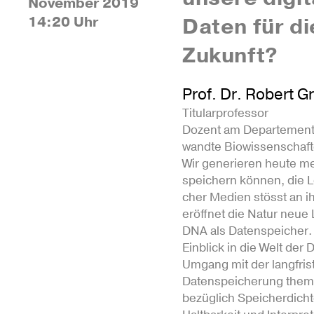
November 2019
14:20 Uhr
Daten für di
Zukunft?
Prof. Dr. Robert G
Titu­lar­pro­fessor
Dozent am Depar­te­men
wandte Bio­wis­sen­schaf
Wir gene­rieren heute me
spei­chern können, die 
cher Medien stösst an 
eröffnet die Natur neue
DNA als Daten­spei­cher
Ein­blick in die Welt der
Umgang mit der lang­fris­t
Daten­spei­che­rung the­ma
bezüglich Spei­cher­dichte