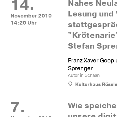
14.
Nahes Neu­l
Lesung und
November 2019
14:20 Uhr
statt­ge­spr
"Krö­te­nari
Stefan Spre
Franz Xaver Goop 
Sprenger
Autor in Schaan
Kulturhaus Rössl
7.
Wie spei­che
unsere digi­