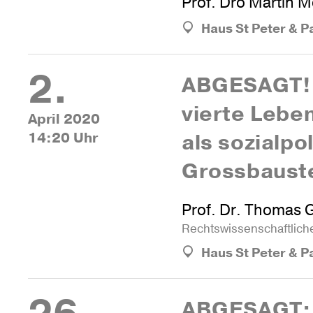
Prof. Dro Martin 
Haus St Peter & P
2.
ABGE­SAGT!
vierte Leben
April 2020
14:20 Uhr
als sozi­al­po­l
Grossbauste
Prof. Dr. Thomas 
Rechts­wis­sen­schaft­lic
Haus St Peter & P
ABGE­SAGT: 