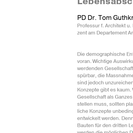
Lebensabsc
PD Dr. Tom Guthk
Pro­fessur f. Archi­tekt u. 
zent am Depar­te­ment Ar
Die demo­gra­phi­sche Ent
voran. Wich­tige Aus­wir­
wer­denden Gesell­schaf
spürbar, die Mass­nahm
sind jedoch unzu­rei­chend
Kon­zepte gibt es kaum.
Gesell­schaft als Ganze
stellen muss, sollten pla
liche Kon­zepte unbe­din
ent­wickelt werden. Denn
Bauten für den dritten L
werden die mögli­chen Di