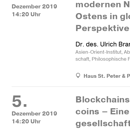
modernen 
Dezember 2019
14:20 Uhr
Ostens in gl
Perspektive
Dr. des. Ulrich Br
Asien-Orient-Ins­titut, Ab
schaft, Phi­lo­so­phi­sche
Haus St. Peter & 
5.
Block­chains
coins – Ein
Dezember 2019
14:20 Uhr
gesell­schaft