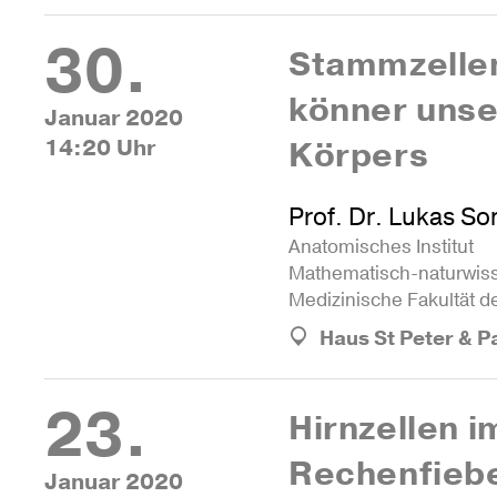
30.
Stamm­zellen
könner uns
Januar 2020
14:20 Uhr
Körpers
Prof. Dr. Lukas S
Ana­to­mi­sches Ins­titut
Mathe­ma­tisch-natur­wis­
Medi­zi­ni­sche Fakultät 
Haus St Peter & P
23.
Hirn­zellen i
Rechenfieb
Januar 2020