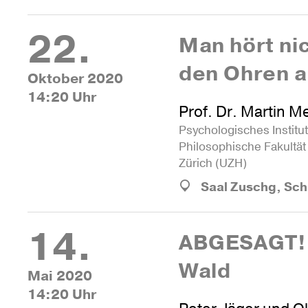
22.
Man hört nic
den Ohren al
Oktober 2020
14:20 Uhr
Prof. Dr. Martin M
Psy­cho­lo­gi­sches Ins­titut
Phi­lo­so­phi­sche Fakultät
Zürich (UZH)
Saal Zuschg, Sc
14.
ABGE­SAGT!
Wald
Mai 2020
14:20 Uhr