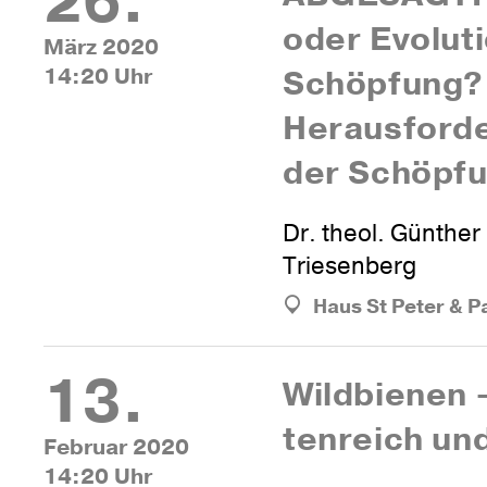
26.
oder Evo­lu­t
März 2020
14:20 Uhr
Schöp­fung? 
Her­aus­for­
der Schöpfu
Dr. theol. Günther
Triesenberg
Haus St Peter & P
13.
Wild­bienen 
ten­reich und
Februar 2020
14:20 Uhr