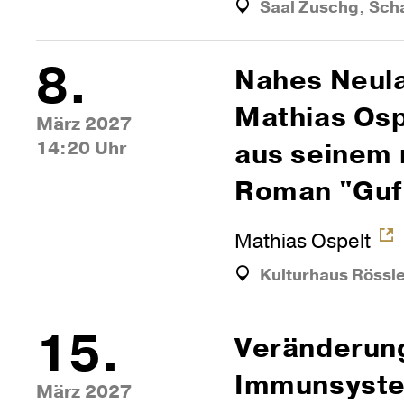
Saal Zuschg, Sch
8.
Nahes Neu­l
Mathias Ospe
März 2027
14:20 Uhr
aus seinem
Roman "Guf
Mathias Ospelt
Kulturhaus Rössl
15.
Ver­än­de­ru
Immun­sys­t
März 2027