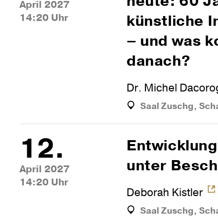
heute: 60 J
April 2027
14:20 Uhr
künst­liche In
– und was 
danach?
Dr. Michel Dacoro
Saal Zuschg, Sch
12.
Ent­wick­lung
unter Besc
April 2027
14:20 Uhr
Deborah Kistler
Saal Zuschg, Sch