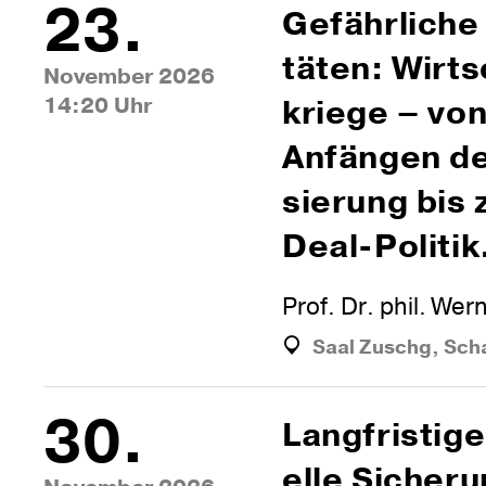
23.
Gefähr­liche 
täten: Wirt­
November 2026
14:20 Uhr
kriege – vo
Anfängen der
sie­rung bis
Deal-Politik
Prof. Dr. phil. We
Saal Zuschg, Sch
30.
Lang­fris­tige
elle Siche­r