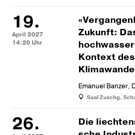
19.
«Ver­gan­gen­h
Zukunft: Da
April 2027
14:20 Uhr
hoch­wasser
Kon­text des
Klimawande
Emanuel Banzer, D
Saal Zuschg, Sch
26.
Die liech­tens
sche Indus­t