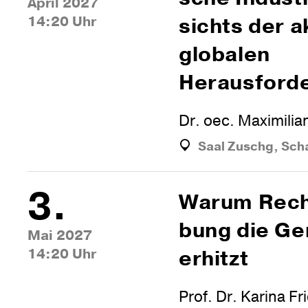
April 2027
14:20 Uhr
sichts der a
glo­balen
Herausford
Dr. oec. Maximilia
Saal Zuschg, Sch
3.
Warum Recht
bung die G
Mai 2027
14:20 Uhr
erhitzt
Prof. Dr. Karina Fr