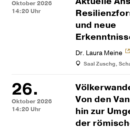
Aktu­elle An
Oktober 2026
14:20 Uhr
Resi­li­enz­f
und neue
Erkenntniss
Dr. Laura Meine
Saal Zuschg, Sch
26.
Völ­ker­wan­d
Von den Van­
Oktober 2026
14:20 Uhr
hin zur Umge
der römi­sc