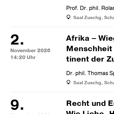
Prof. Dr. phil. Rol
Saal Zuschg, Sch
2.
Afrika – Wi
Mensch­heit
November 2026
14:20 Uhr
ti­nent der 
Dr. phil. Thomas S
Saal Zuschg, Sch
9.
Recht und E
Wie Liebe, H