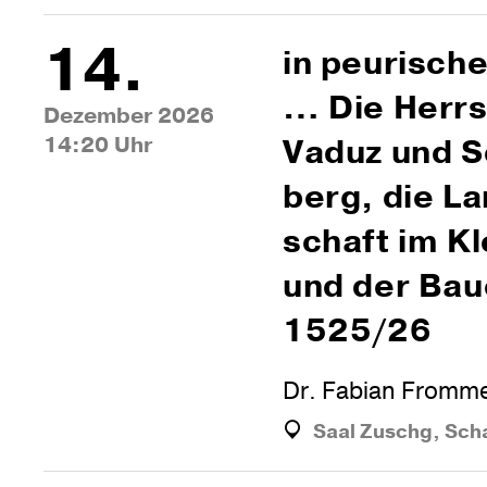
14.
in peu­ri­sch
… Die Herr­
Dezember 2026
14:20 Uhr
Vaduz und Sc
berg, die La
schaft im K
und der Bau
1525/26
Dr. Fabian Fromme
Saal Zuschg, Sch