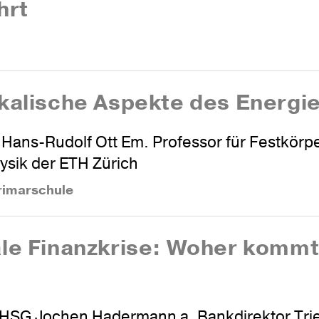
hrt
i­ka­li­sche Aspekte des Energ
. Hans-Rudolf Ott Em. Professor für Festkörp
ysik der ETH Zürich
rimarschule
ale Finanz­krise: Woher kommt
 HSG Jochen Hadermann a. Bankdirektor Tri