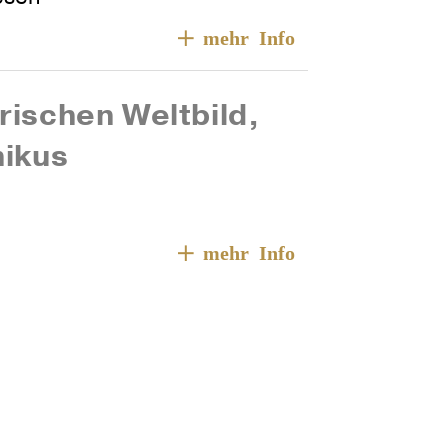
ri­schen Welt­bild,
nikus