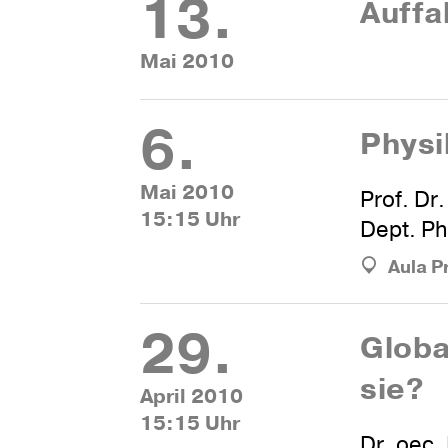
13.
Auf­fa
Mai 2010
6.
Phy­s
Mai 2010
Prof. Dr
15:15 Uhr
Dept. Ph
Aula P
29.
Glo­b
sie?
April 2010
15:15 Uhr
Dr. oec.