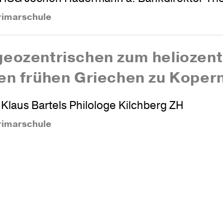
rimarschule
o­zen­tri­schen zum helio­zen­t
en frühen Grie­chen zu Koper
. Klaus Bartels Philologe Kilchberg ZH
rimarschule