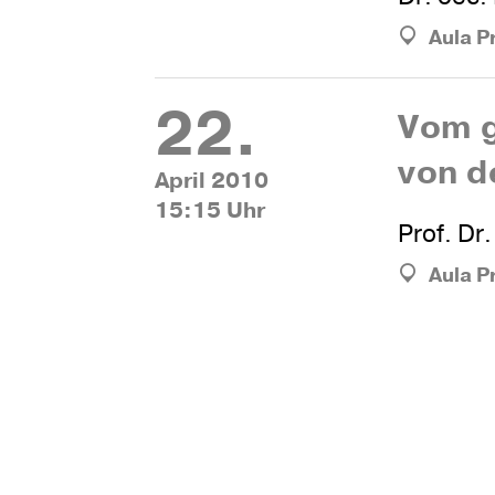
Aula P
22.
Vom ge
von d
April 2010
15:15 Uhr
Prof. Dr
Aula P