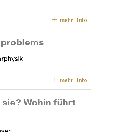
ieproblems
erphysik
 sie? Wohin führt
esen