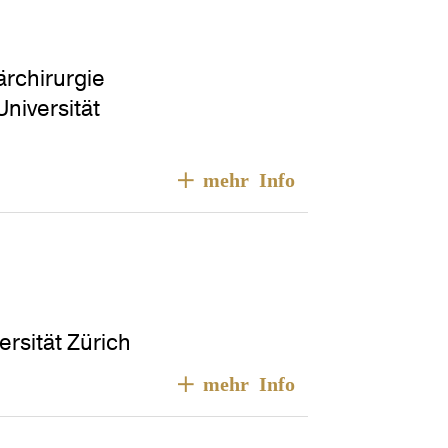
ärchirurgie
niversität
rsität Zürich