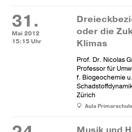
31.
Drei­eck­be­z
oder die Zu
Mai 2012
15:15 Uhr
Klimas
Prof. Dr. Nicolas 
Professor für Umwe
f. Biogeochemie u
Schadstoffdynami
Zürich
Aula Primarschul
Musik und 