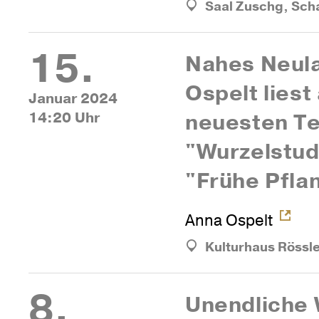
Saal Zuschg, Sch
15.
Nahes Neu­l
Ospelt liest
Januar 2024
14:20 Uhr
neuesten T
"Wur­zel­stu­
"Frühe Pfla
Anna Ospelt
Kulturhaus Rössl
8.
Unend­liche