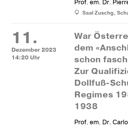
Prof. em. Dr. Pierr
Saal Zuschg, Sch
11.
War Öster­re
dem «Ansch
Dezember 2023
14:20 Uhr
schon faschi
Zur Qua­li­fi­
Dollfuß-Sch
Regimes 19
1938
Prof. em. Dr. Carl