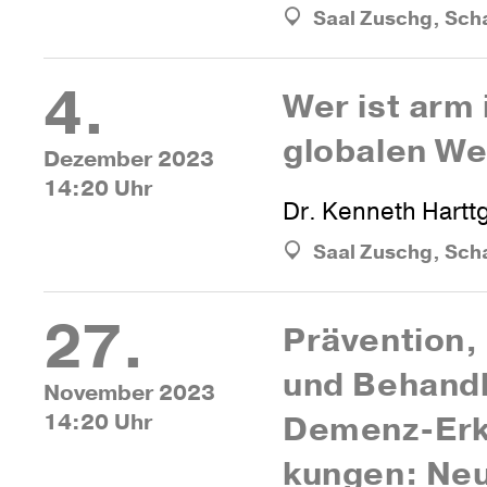
Saal Zuschg, Sch
4.
Wer ist arm 
glo­balen We
Dezember 2023
14:20 Uhr
Dr. Kenneth Hartt
Saal Zuschg, Sch
27.
Prä­ven­tion
und Behand­
November 2023
14:20 Uhr
Demenz-Erk
kungen: Ne