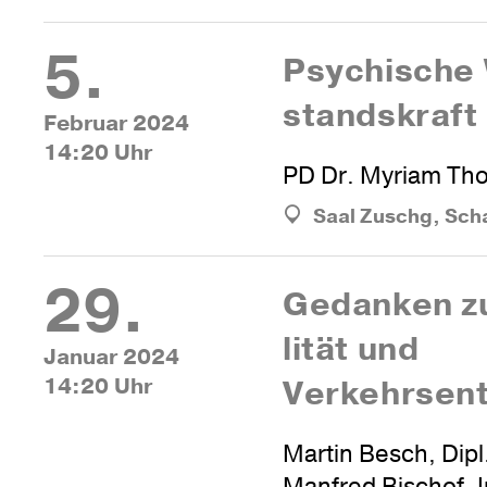
5.
Psy­chi­sche
stands­kraft
Februar 2024
14:20 Uhr
PD Dr. Myriam Th
Saal Zuschg, Sch
29.
Gedanken z
lität und
Januar 2024
14:20 Uhr
Verkehrsent
Martin Besch, Dipl